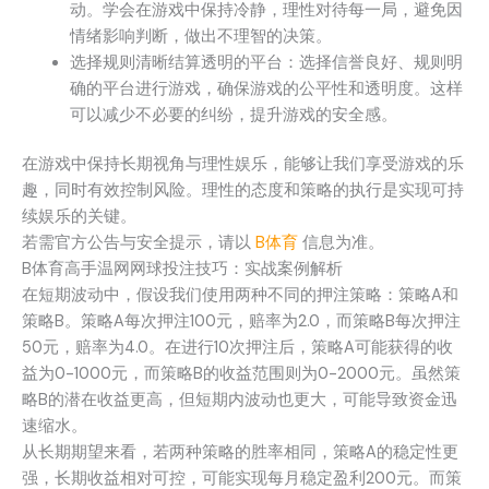
动。学会在游戏中保持冷静，理性对待每一局，避免因
情绪影响判断，做出不理智的决策。
选择规则清晰结算透明的平台：选择信誉良好、规则明
确的平台进行游戏，确保游戏的公平性和透明度。这样
可以减少不必要的纠纷，提升游戏的安全感。
在游戏中保持长期视角与理性娱乐，能够让我们享受游戏的乐
趣，同时有效控制风险。理性的态度和策略的执行是实现可持
续娱乐的关键。
若需官方公告与安全提示，请以
B体育
信息为准。
B体育高手温网网球投注技巧：实战案例解析
在短期波动中，假设我们使用两种不同的押注策略：策略A和
策略B。策略A每次押注100元，赔率为2.0，而策略B每次押注
50元，赔率为4.0。在进行10次押注后，策略A可能获得的收
益为0-1000元，而策略B的收益范围则为0-2000元。虽然策
略B的潜在收益更高，但短期内波动也更大，可能导致资金迅
速缩水。
从长期期望来看，若两种策略的胜率相同，策略A的稳定性更
强，长期收益相对可控，可能实现每月稳定盈利200元。而策