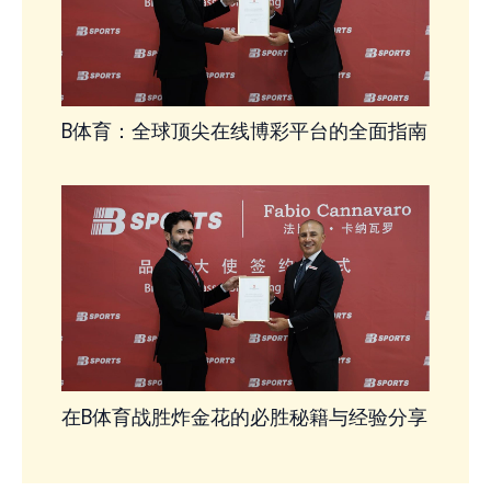
B体育：全球顶尖在线博彩平台的全面指南
在B体育战胜炸金花的必胜秘籍与经验分享