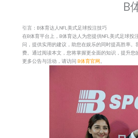
B
Skip
to
content
引言：B体育达人NFL美式足球投注技巧
在B体育平台上，B体育达人为您提供NFL美式足球
问，提供实用的建议，助您在娱乐的同时提高胜率。
费。通过阅读本文，您将掌握更全面的知识，提升您
更多公告与活动，请访问
B体育官网
。