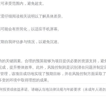
在可承受范围内，避免超支。
家需仔细阅读相关说明以了解具体差异。
面可能会有所简化，以适应手机屏幕。
定期自我评估参与情况，以避免沉迷。
功的关键因素。合理的预算能够为项目提供必要的资源支持，避
完成，提升整体效率。此外，风险控制则是识别潜在问题并制定
间管理，该项目成功地实现了预期目标，并在风险控制方面采取
多变的环境中取得理想的成果。
何投资或收益承诺。请确认当地法律法规与年龄要求（未成年人请勿