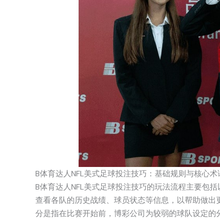
B体育达人NFL美式足球投注技巧：基础规则与核心术
B体育达人NFL美式足球投注技巧的玩法流程主要包
查看各队的历史战绩、球员状态等信息，以帮助做出更明智的投
分是指在比赛开始前，博彩公司为较弱的球队设定的