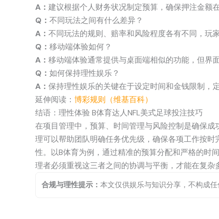
A：
建议根据个人财务状况制定预算，确保押注金额
Q：
不同玩法之间有什么差异？
A：
不同玩法的规则、赔率和风险程度各有不同，玩
Q：
移动端体验如何？
A：
移动端体验通常提供与桌面端相似的功能，但界
Q：
如何保持理性娱乐？
A：
保持理性娱乐的关键在于设定时间和金钱限制，
延伸阅读：
博彩规则（维基百科）
结语：理性体验 B体育达人NFL美式足球投注技巧
在项目管理中，预算、时间管理与风险控制是确保成
理可以帮助团队明确任务优先级，确保各项工作按时
性。以B体育为例，通过精准的预算分配和严格的时
理者必须重视这三者之间的协调与平衡，才能在复杂
合规与理性提示：
本文仅供娱乐与知识分享，不构成任