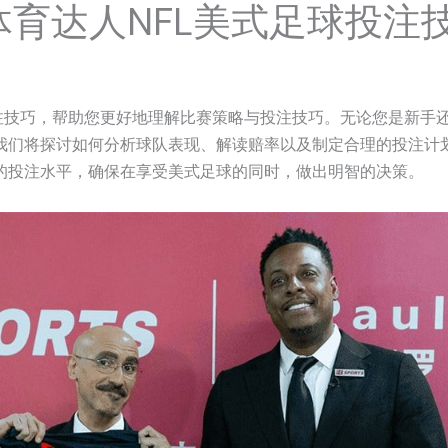
体育达人NFL美式足球投注
投注技巧，帮助您更好地理解比赛策略与投注技巧。无论您是新手还
我们将探讨如何分析球队表现、解读赔率以及制定合理的投注计
的投注水平，确保在享受美式足球的同时，做出明智的决策。