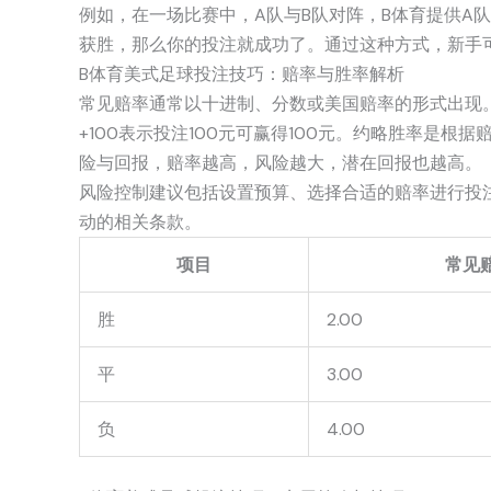
例如，在一场比赛中，A队与B队对阵，B体育提供A队
获胜，那么你的投注就成功了。通过这种方式，新手
B体育美式足球投注技巧：赔率与胜率解析
常见赔率通常以十进制、分数或美国赔率的形式出现。十
+100表示投注100元可赢得100元。约略胜率是根
险与回报，赔率越高，风险越大，潜在回报也越高。
风险控制建议包括设置预算、选择合适的赔率进行投
动的相关条款。
项目
常见
胜
2.00
平
3.00
负
4.00