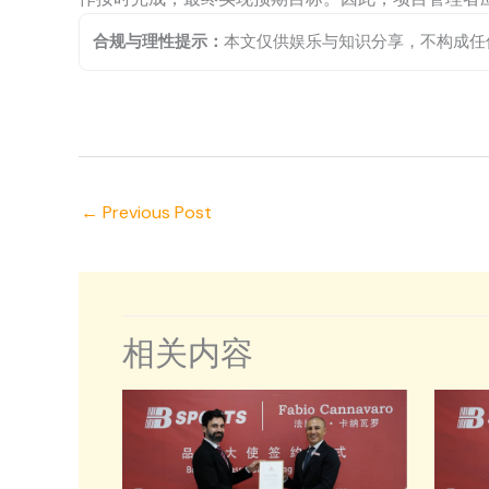
合规与理性提示：
本文仅供娱乐与知识分享，不构成任
←
Previous Post
相关内容