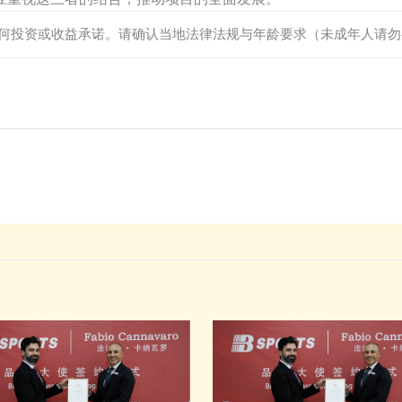
何投资或收益承诺。请确认当地法律法规与年龄要求（未成年人请勿