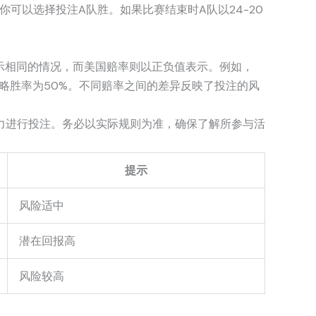
可以选择投注A队胜。如果比赛结束时A队以24-20
表示相同的情况，而美国赔率则以正负值表示。例如，
，约略胜率为50%。不同赔率之间的差异反映了投注的风
力进行投注。务必以实际规则为准，确保了解所参与活
提示
风险适中
潜在回报高
风险较高