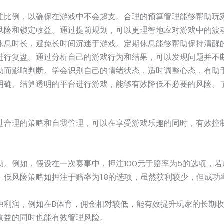
注比例，以确保在游戏中不会超支。合理的预算管理能够帮助玩
风险和锁定收益。通过提前规划，可以更理智地应对游戏中的波
休息时长，避免长时间沉迷于游戏。定期休息能够帮助保持清醒
进行复盘。通过分析自己的游戏行为和结果，可以发现问题并不
动而影响判断。学会识别自己的情绪状态，适时调整心态，有助
明确、结算透明的平台进行游戏，能够有效降低不必要的风险。
过合理的策略和自我管理，可以在享受游戏乐趣的同时，有效控
。例如，假设在一次赛事中，押注100元于赔率为5的选项，若成
低风险策略如押注于赔率为1.8的选项，虽然获利较少，但成功率
蚀利润，例如在B体育，佣金相对较低，能有效提升玩家的长期收
收益的同时也能有效管理风险。