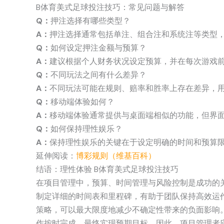
B体育美式足球投注技巧：常见问题与解答
Q：
押注选择有哪些类型？
A：
押注选择通常包括单注、组合注和系统注等类型
Q：
如何设定押注金额与预算？
A：
建议根据个人财务状况设定预算，并在每次游戏
Q：
不同玩法之间有什么差异？
A：
不同玩法可能在规则、赔率和胜率上存在差异，
Q：
移动端体验如何？
A：
移动端体验通常提供与桌面端相似的功能，但界
Q：
如何保持理性娱乐？
A：
保持理性娱乐的关键在于设定明确的时间和预算
延伸阅读：
博彩规则（维基百科）
结语：理性体验 B体育美式足球投注技巧
在项目管理中，预算、时间管理与风险控制是成功的
制定详细的时间表和里程碑，有助于团队保持高效运
策略，可以最大限度地减少不确定性带来的负面影响
作按时完成，最终实现预期目标。因此，项目管理者