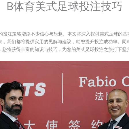
B体育美式足球投注技巧
您的投注策略增添不少信心与乐趣。本文将深入探讨美式足球的基
家，我们都将提供实用的见解与建议，助您提升投注成功率。同
，您将获得丰富的知识与技巧，为您的美式足球投注之旅打下坚