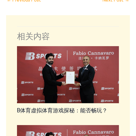
←
Previous Post
Next Post
→
相关内容
B体育虚拟体育游戏探秘：能否畅玩？