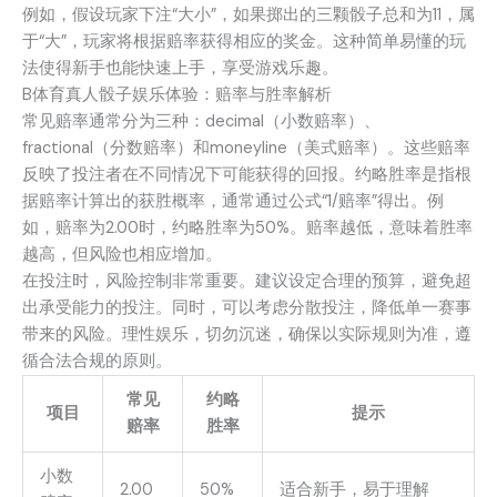
例如，假设玩家下注“大小”，如果掷出的三颗骰子总和为11，属
于“大”，玩家将根据赔率获得相应的奖金。这种简单易懂的玩
法使得新手也能快速上手，享受游戏乐趣。
B体育真人骰子娱乐体验：赔率与胜率解析
常见赔率通常分为三种：decimal（小数赔率）、
fractional（分数赔率）和moneyline（美式赔率）。这些赔率
反映了投注者在不同情况下可能获得的回报。约略胜率是指根
据赔率计算出的获胜概率，通常通过公式“1/赔率”得出。例
如，赔率为2.00时，约略胜率为50%。赔率越低，意味着胜率
越高，但风险也相应增加。
在投注时，风险控制非常重要。建议设定合理的预算，避免超
出承受能力的投注。同时，可以考虑分散投注，降低单一赛事
带来的风险。理性娱乐，切勿沉迷，确保以实际规则为准，遵
循合法合规的原则。
常见
约略
项目
提示
赔率
胜率
小数
2.00
50%
适合新手，易于理解