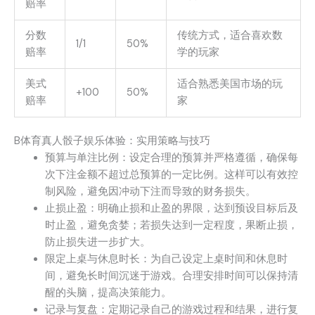
赔率
分数
传统方式，适合喜欢数
1/1
50%
赔率
学的玩家
美式
适合熟悉美国市场的玩
+100
50%
赔率
家
B体育真人骰子娱乐体验：实用策略与技巧
预算与单注比例：设定合理的预算并严格遵循，确保每
次下注金额不超过总预算的一定比例。这样可以有效控
制风险，避免因冲动下注而导致的财务损失。
止损止盈：明确止损和止盈的界限，达到预设目标后及
时止盈，避免贪婪；若损失达到一定程度，果断止损，
防止损失进一步扩大。
限定上桌与休息时长：为自己设定上桌时间和休息时
间，避免长时间沉迷于游戏。合理安排时间可以保持清
醒的头脑，提高决策能力。
记录与复盘：定期记录自己的游戏过程和结果，进行复