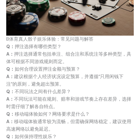
B体育真人骰子娱乐体验：常见问题与解答
Q：
押注选择有哪些类型？
A：
押注选择通常包括单注、组合注和系统注等多种类型，具
体可根据不同游戏规则而定。
Q：
如何合理设置押注金额与预算？
A：
建议根据个人经济状况设定预算，并遵循“只用闲钱下
注”的原则，避免超出预算。
Q：
不同玩法之间有什么差异？
A：
不同玩法可能在规则、赔率和游戏节奏上存在差异，选择
时需仔细了解各自特点。
Q：
移动端体验如何？网络要求是什么？
A：
移动端体验通常较为流畅，但需确保网络稳定，建议使用
高速网络以避免延迟。
Q：
如何保持理性娱乐？