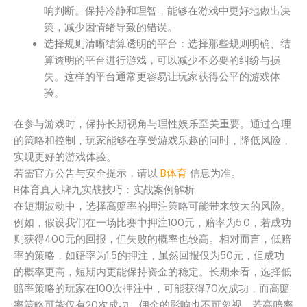
响判断。保持冷静和理智，能够在游戏中更好地做出决
策，减少因情绪导致的错误。
选择规则清晰结算透明的平台：选择那些规则明确、结
算透明的平台进行游戏，可以减少不必要的纠纷与损
失。这样的平台通常更容易让玩家获得公平的游戏体
验。
在参与游戏时，保持长期视角与理性娱乐至关重要。通过合理
的策略和控制，玩家能够在享受游戏乐趣的同时，降低风险，
实现更好的游戏体验。
若需官方公告与安全提示，请以
B体育
信息为准。
B体育真人牌九实战技巧：实战案例解析
在短期波动中，选择高赔率的押注策略可能带来较大的风险。
例如，假设我们在一场比赛中押注100元，赔率为5.0，若成功
则获得400元的回报，但失败的概率也较高。相对而言，低赔
率的策略，如赔率为1.5的押注，虽然回报仅为50元，但成功
的概率更高，短期内更能保持资金的稳定。长期来看，选择低
赔率策略的玩家在100次押注中，可能获得70次成功，而高赔
率策略可能仅有20次成功。佣金的影响也不可忽视，若高赔率