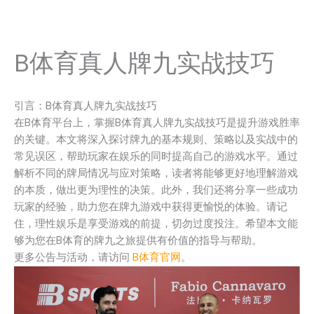
Skip
to
content
B体育真人牌九实战技巧
引言：B体育真人牌九实战技巧
在B体育平台上，掌握B体育真人牌九实战技巧是提升游戏胜率
的关键。本文将深入探讨牌九的基本规则、策略以及实战中的
常见误区，帮助玩家在娱乐的同时提高自己的游戏水平。通过
解析不同的牌局情况与应对策略，读者将能够更好地理解游戏
的本质，做出更为理性的决策。此外，我们还将分享一些成功
玩家的经验，助力您在牌九游戏中获得更愉悦的体验。请记
住，理性娱乐是享受游戏的前提，切勿过度投注。希望本文能
够为您在B体育的牌九之旅提供有价值的指导与帮助。
更多公告与活动，请访问
B体育官网
。