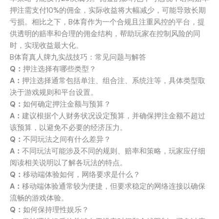
押注需支付10%的佣金，实际收益将大幅减少，可能导致长期
亏损。相比之下，B体育作为一个合规且注重风控的平台，提
供透明的赔率和合理的佣金结构，帮助玩家在控制风险的同
时，实现收益最大化。
B体育真人牌九实战技巧：常见问题与解答
Q：
押注选择有哪些类型？
A：
押注选择通常包括单注、组合注、系统注等，具体类型取
决于游戏规则和平台设置。
Q：
如何确定押注金额与预算？
A：
建议根据个人财务状况设定预算，并确保押注金额不超过
该预算，以避免不必要的经济压力。
Q：
不同玩法之间有什么差异？
A：
不同玩法可能涉及不同的规则、赔率和策略，玩家应仔细
阅读相关说明以了解各玩法的特点。
Q：
移动端体验如何，网络要求是什么？
A：
移动端体验通常较为便捷，但要求稳定的网络连接以确保
流畅的游戏体验。
Q：
如何保持理性娱乐？