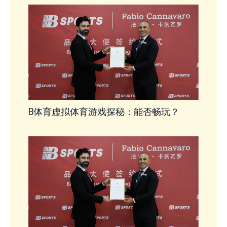
B体育虚拟体育游戏探秘：能否畅玩？