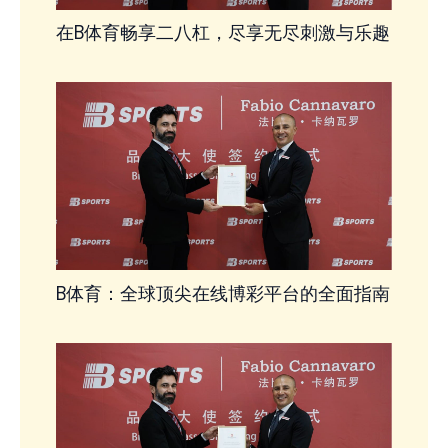
在B体育畅享二八杠，尽享无尽刺激与乐趣
B体育：全球顶尖在线博彩平台的全面指南