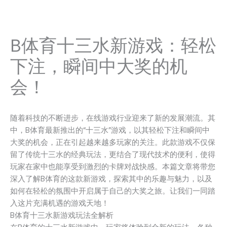
Skip
to
content
B体育十三水新游戏：轻松
下注，瞬间中大奖的机
会！
随着科技的不断进步，在线游戏行业迎来了新的发展潮流。其
中，B体育最新推出的“十三水”游戏，以其轻松下注和瞬间中
大奖的机会，正在引起越来越多玩家的关注。此款游戏不仅保
留了传统十三水的经典玩法，更结合了现代技术的便利，使得
玩家在家中也能享受到激烈的卡牌对战快感。本篇文章将带您
深入了解B体育的这款新游戏，探索其中的乐趣与魅力，以及
如何在轻松的氛围中开启属于自己的大奖之旅。让我们一同踏
入这片充满机遇的游戏天地！
B体育十三水新游戏玩法全解析